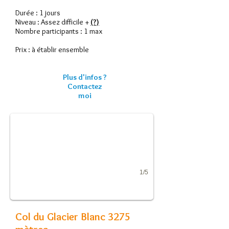
Durée : 1 jours
Niveau : Assez difficile +
(?)
Nombre participants : 1 max
Prix : à établir ensemble
Plus d'infos ?
Contactez
Col du Glacier Blanc 3275 mètres
moi
Face Nord-Est
1/5
Col du Glacier Blanc 3275