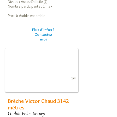
Niveau : Assez Difficile
(?)
Nombre participants : 1 max
Prix : à établir ensemble
Plus d'infos ?
Contactez
Brèche Victor Chaud 3142 mètres
moi
Couloir Pelas Verney
1/4
Brèche Victor Chaud 3142
mètres
Couloir Pelas Verney