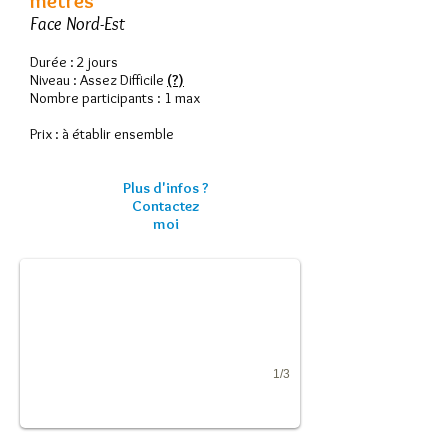
mètres
Face Nord-Est
Durée : 2 jours
Niveau : Assez Difficile
(?)
Nombre participants : 1 max
Prix : à établir ensemble
Plus d'infos ?
Contactez
Dôme de Monêtier collut 2900 mètres
moi
Goulotte Fantomas
1/3