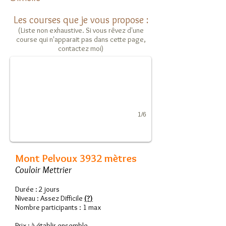
Les courses que je vous propose :
(Liste non exhaustive. Si vous rêvez d'une
Mont Pelvoux 3932 mètres
course qui n'apparait pas dans cette page,
Couloir Mettrier
contactez moi)
1/6
Mont Pelvoux 3932 mètres
Couloir Mettrier
Durée : 2 jours
Niveau : Assez Difficile
(?)
Nombre participants : 1 max
Prix : à établir ensemble