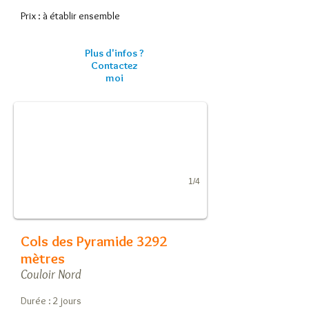
Prix : à établir ensemble
Plus d'infos ?
Contactez
Cols des Pyramide 3292 mètres
moi
Couloirs nord
1/4
Cols des Pyramide 3292
mètres
Couloir Nord
Durée : 2 jours