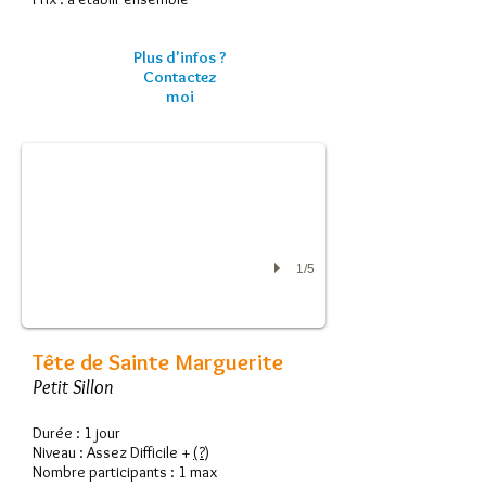
Plus d'infos ?
Co
ntactez
Tête de Sainte Marguerite
moi
Petit Sillon
1/5
Tête de Sainte Marguerite
Petit Sillon
Durée : 1 jour
Niveau : Assez Difficile +
(?)
Nombre participants : 1 max