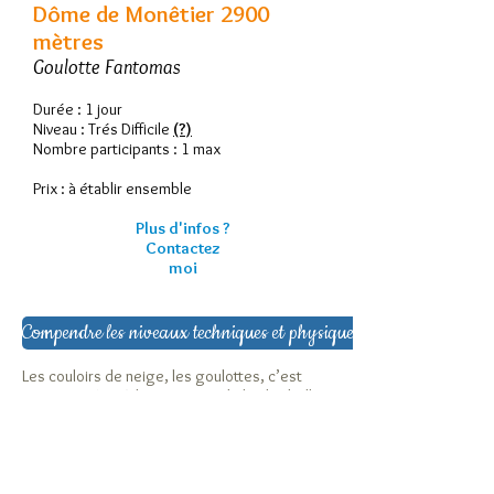
Dôme de Monêtier 2900
mètres
Goulotte Fantomas
Durée : 1 jour
Niveau : Trés Difficile
(?)
Nombre participants : 1 max
Prix : à établir ensemble
Plus d'infos ?
Contactez
moi
Compendre les niveaux techniques et physiques
Les couloirs de neige, les goulottes, c’est
comme goûter à la montagne de la plus belle
des manières. Quoi de plus élégant et
esthétique qu’un couloir de neige descendant
d’un col, d’une arête, venant buter tout en
bas, à nos pieds.