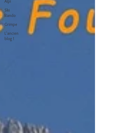
Alpi
Ski
Rando
Grimpe
L'ancien
blog !